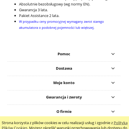
Absolutnie bezobsługowy (wg normy EN).
Gwarancja 3 lata.
Pakiet Assistance 2 lata.
W przypadku ceny promocyjnej wymagany zwrot starego
akumulatora o podobnej pojemności lub większej.
Pomoc
Dostawa
Moje konto
Gwarancja i zwroty
O firmie
Strona korzysta z plików cookies w celu realizacji usług i zgodnie z
Polityką
pokaż pełną wersję strony
Plików Cookies
. Możesz określić warunki przechowywania lub dostępu do