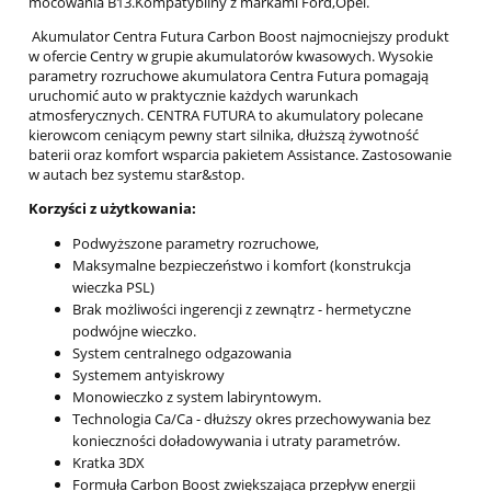
mocowania B13.Kompatybilny z markami Ford,Opel.
Akumulator Centra Futura Carbon Boost najmocniejszy produkt
w ofercie Centry w grupie akumulatorów kwasowych. Wysokie
parametry rozruchowe akumulatora Centra Futura pomagają
uruchomić auto w praktycznie każdych warunkach
atmosferycznych. CENTRA FUTURA to akumulatory polecane
kierowcom ceniącym pewny start silnika, dłuższą żywotność
baterii oraz komfort wsparcia pakietem Assistance. Zastosowanie
w autach bez systemu star&stop.
Korzyści z użytkowania:
Podwyższone parametry rozruchowe,
Maksymalne bezpieczeństwo i komfort (konstrukcja
wieczka PSL)
Brak możliwości ingerencji z zewnątrz - hermetyczne
podwójne wieczko.
System centralnego odgazowania
Systemem antyiskrowy
Monowieczko z system labiryntowym.
Technologia Ca/Ca - dłuższy okres przechowywania bez
konieczności doładowywania i utraty parametrów.
Kratka 3DX
Formuła Carbon Boost zwiększająca przepływ energii