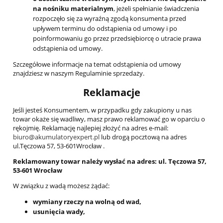
na nośniku materialnym
, jeżeli spełnianie świadczenia
rozpoczęło się za wyraźną zgodą konsumenta przed
upływem terminu do odstąpienia od umowy i po
poinformowaniu go przez przedsiębiorcę o utracie prawa
odstąpienia od umowy.
Szczegółowe informacje na temat odstąpienia od umowy
znajdziesz w naszym Regulaminie sprzedaży.
Reklamacje
Jeśli jesteś Konsumentem, w przypadku gdy zakupiony u nas
towar okaże się wadliwy, masz prawo reklamować go w oparciu o
rękojmię. Reklamację najlepiej złożyć na adres e-mail:
biuro@akumulatoryexpert.pl
lub drogą pocztową na adres
ul.Tęczowa 57, 53-601Wrocław .
Reklamowany towar należy wysłać na adres: ul. Tęczowa 57,
53-601 Wrocław
W związku z wadą możesz żądać:
wymiany rzeczy na wolną od wad,
usunięcia wady,