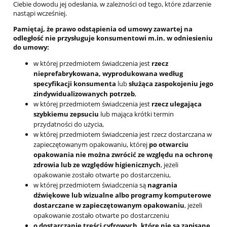
Ciebie dowodu jej odesłania, w zależności od tego, które zdarzenie
nastąpi wcześniej.
Pamiętaj, że prawo odstąpienia od umowy zawartej na
odległość nie przysługuje konsumentowi m.in. w odniesieniu
do umowy:
w której przedmiotem świadczenia jest
rzecz
nieprefabrykowana, wyprodukowana według
specyfikacji konsumenta
lub
służąca zaspokojeniu jego
zindywidualizowanych potrzeb
,
w której przedmiotem świadczenia jest
rzecz ulegająca
szybkiemu zepsuciu
lub mająca krótki termin
przydatności do użycia,
w której przedmiotem świadczenia jest rzecz dostarczana w
zapieczętowanym opakowaniu, której
po otwarciu
opakowania nie można zwrócić ze względu na ochronę
zdrowia lub ze względów higienicznych
, jeżeli
opakowanie zostało otwarte po dostarczeniu,
w której przedmiotem świadczenia są
nagrania
dźwiękowe lub wizualne albo programy komputerowe
dostarczane w zapieczętowanym opakowaniu
, jeżeli
opakowanie zostało otwarte po dostarczeniu
o dostarczanie treści cyfrowych, które nie są zapisane