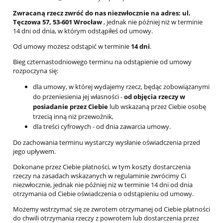
Zwracaną rzecz zwróć do nas niezwłocznie na adres: ul.
Tęczowa 57, 53-601 Wrocław
, jednak nie później niż w terminie
14 dni od dnia, w którym odstąpiłeś od umowy.
Od umowy możesz odstąpić w terminie
14 dni
.
Bieg czternastodniowego terminu na odstąpienie od umowy
rozpoczyna się:
dla umowy, w której wydajemy rzecz, będąc zobowiązanymi
do przeniesienia jej własności -
od objęcia rzeczy w
posiadanie przez Ciebie
lub wskazaną przez Ciebie osobę
trzecią inną niż przewoźnik,
dla treści cyfrowych - od dnia zawarcia umowy.
Do zachowania terminu wystarczy wysłanie oświadczenia przed
jego upływem.
Dokonane przez Ciebie płatności, w tym koszty dostarczenia
rzeczy na zasadach wskazanych w regulaminie zwrócimy Ci
niezwłocznie, jednak nie później niż w terminie 14 dni od dnia
otrzymania od Ciebie oświadczenia o odstąpieniu od umowy.
Możemy wstrzymać się ze zwrotem otrzymanej od Ciebie płatności
do chwili otrzymania rzeczy z powrotem lub dostarczenia przez