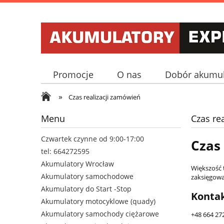
Promocje
O nas
Dobór akumul
»
Telefon i adres
Czas realizacji zamówień
Menu
Czas re
Czwartek czynne od 9:00-17:00
Czas
tel: 664272595
Akumulatory Wrocław
Większość 
Akumulatory samochodowe
zaksięgowa
Akumulatory do Start -Stop
Konta
Akumulatory motocyklowe (quady)
Akumulatory samochody ciężarowe
+48 664 27