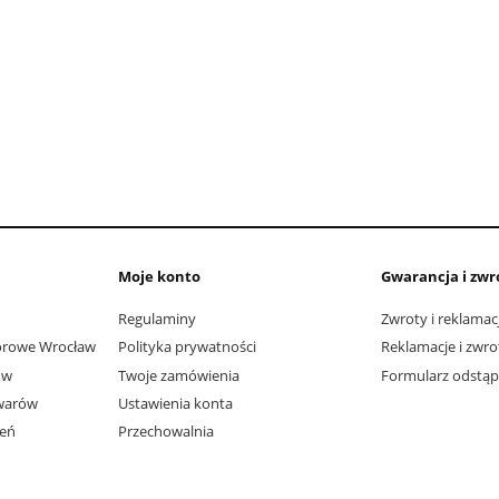
Moje konto
Gwarancja i zwr
Regulaminy
Zwroty i reklamac
orowe Wrocław
Polityka prywatności
Reklamacje i zwro
ów
Twoje zamówienia
Formularz odstą
warów
Ustawienia konta
ień
Przechowalnia